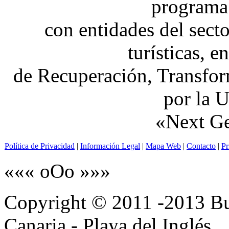
programa 
con entidades del secto
turísticas, e
de Recuperación, Transfor
por la 
«Next Ge
Política de Privacidad
|
Información Legal
|
Mapa Web
|
Contacto
|
Pr
««« oOo »»»
Copyright © 2011 -2013 B
Canaria - Playa del Inglés