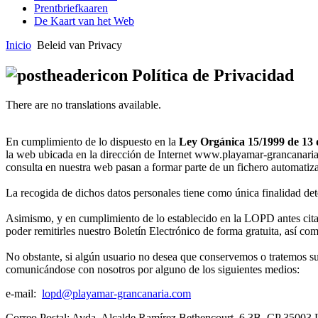
Prentbriefkaaren
De Kaart van het Web
Inicio
Beleid van Privacy
Política de Privacidad
There are no translations available.
En cumplimiento de lo dispuesto en la
Ley Orgánica 15/1999 de 13 
la web ubicada en la dirección de Internet www.playamar-grancanaria.c
consulta en nuestra web pasan a formar parte de un fichero automatiz
La recogida de dichos datos personales tiene como única finalidad deter
Asimismo, y en cumplimiento de lo establecido en la LOPD antes citada
poder remitirles nuestro Boletín Electrónico de forma gratuita, así co
No obstante, si algún usuario no desea que conservemos o tratemos sus
comunicándose con nosotros por alguno de los siguientes medios:
e-mail:
lopd@playamar-grancanaria.com
Correo Postal: Avda. Alcalde Ramírez Bethencourt, 6 3B. CP 35003 